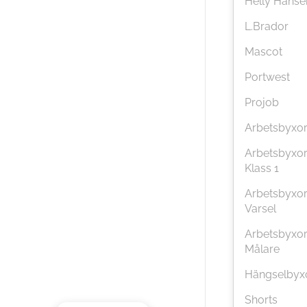
Helly Hanse
L.Brador
Mascot
Portwest
Projob
Arbetsbyxo
Arbetsbyxo
Klass 1
Arbetsbyxo
Varsel
Arbetsbyxo
Målare
Hängselbyx
Shorts