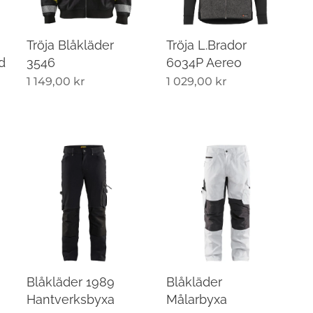
Tröja Blåkläder
Tröja L.Brador
d
3546
6034P Aereo
1 149,00
kr
1 029,00
kr
Blåkläder 1989
Blåkläder
Hantverksbyxa
Målarbyxa