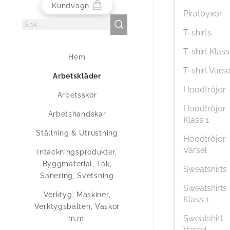
Kundvagn
Piratbyxor
T-shirts
T-shirt Klass
Hem
T-shirt Varse
Arbetskläder
Hoodtröjor
Arbetsskor
Hoodtröjor
Arbetshandskar
Klass 1
Ställning & Utrustning
Hoodtröjor
Varsel
Intäckningsprodukter,
Byggmaterial, Tak,
Sweatshirts
Sanering, Svetsning
Sweatshirts
Verktyg, Maskiner,
Klass 1
Verktygsbälten, Väskor
Sweatshirt
m.m.
Varsel