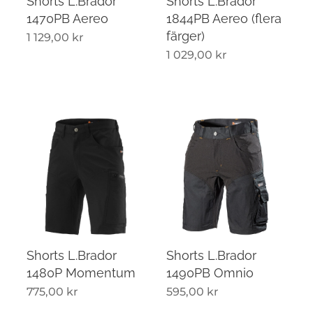
Shorts L.Brador
Shorts L.Brador
1470PB Aereo
1844PB Aereo (flera
färger)
1 129,00
kr
1 029,00
kr
Shorts L.Brador
Shorts L.Brador
1480P Momentum
1490PB Omnio
775,00
kr
595,00
kr