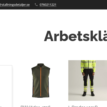
stallningsdetaljer.se
0760211221
Arbetskl