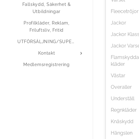
Fallskydd, Säkerhet &
Fleecetröjor
Utbildningar
Jackor
Profilkläder, Reklam,
Friluftsliv, Fritid
Jackor Klass
UTFÖRSÄLJNING/SUPERERBJUDANDEN
Jackor Vars
Kontakt
Flamskydd
kläder
Medlemsregistrering
Västar
Overaller
Underställ
Regnkläder
Knäskydd
Hängslen