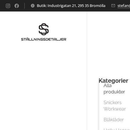
Butik: Industrigatan 21, 295 35 Bromölla
stefan@
Kategorier
Alla
produkter
Snickers
Workwear
Blåkläder