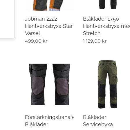
Jobman 2222
Blåkläder 1750
Hantverksbyxa Star
Hantverksbyxa me
Varsel
Stretch
499,00
kr
1 129,00
kr
Förstärkningstransfer
Blåkläder
Blåkläder
Servicebyxa