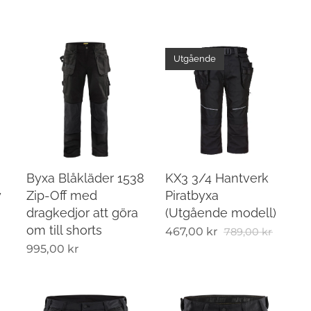
Utgående
Byxa Blåkläder 1538
KX3 3/4 Hantverk
y
Zip-Off med
Piratbyxa
dragkedjor att göra
(Utgående modell)
om till shorts
467,00
kr
789,00
kr
995,00
kr