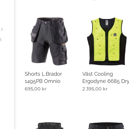
 1
l
Shorts L.Brador
Väst Cooling
1495PB Omnio
Ergodyne 6685 Dr
695,00
kr
2 395,00
kr