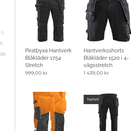
 1
el
Piratbyxa Hantverk
Hantverksshorts
ade
Blåkläder 1754
Blåkläder 1520 i 4-
Stretch
vägsstretch
999,00
kr
1 439,00
kr
Nyhet!