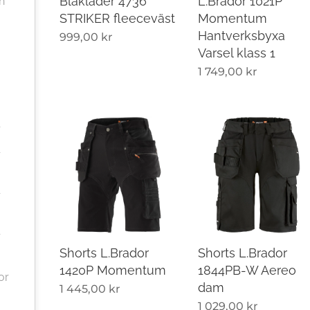
Blåkläder 4736
L.Brador 1021P
n
STRIKER fleeceväst
Momentum
Hantverksbyxa
999,00
kr
Varsel klass 1
1 749,00
kr
r
r
r
r
Shorts L.Brador
Shorts L.Brador
1420P Momentum
1844PB-W Aereo
or
dam
1 445,00
kr
1 029,00
kr