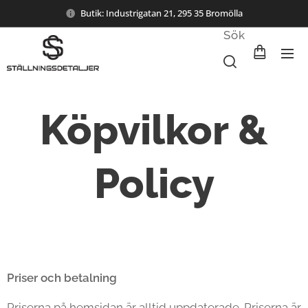
Butik: Industrigatan 21, 295 35 Bromölla
Sök
Köpvilkor &
Policy
Priser och betalning
Priserna på hemsidan är alltid uppdaterade. Priserna är