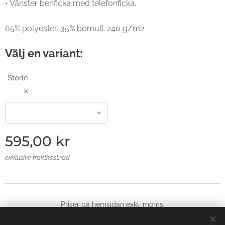
• Vänster benficka med telefonficka.
65% polyester, 35% bomull. 240 g/m2.
Välj en variant:
Storle
k
595,00
kr
exklusive fraktkostnad
Priser på hemsidan exkl, moms.
© 2025 Alla rättigheter reserverade