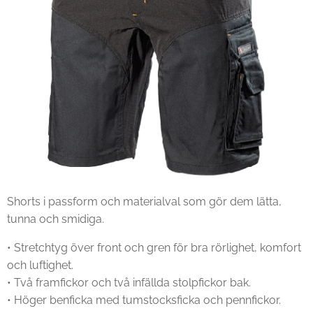
Shorts i passform och materialval som gör dem lätta,
tunna och smidiga.
• Stretchtyg över front och gren för bra rörlighet, komfort
och luftighet.
• Två framfickor och två infällda stolpfickor bak.
• Höger benficka med tumstocksficka och pennfickor.