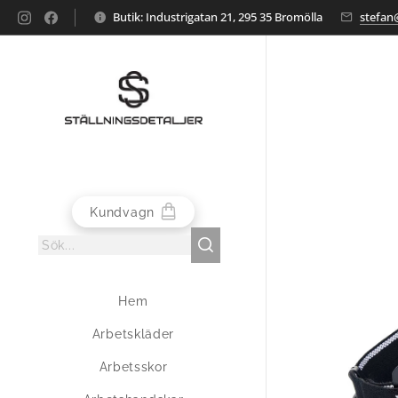
Butik: Industrigatan 21, 295 35 Bromölla
stefan@
Kundvagn
Hem
Arbetskläder
Arbetsskor