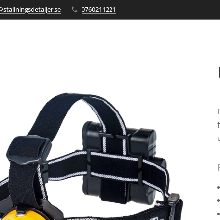
stallningsdetaljer.se
0760211221