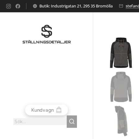
Butik: Industrigatan 21, 295 35 Bromölla
stefan@
Kundvagn