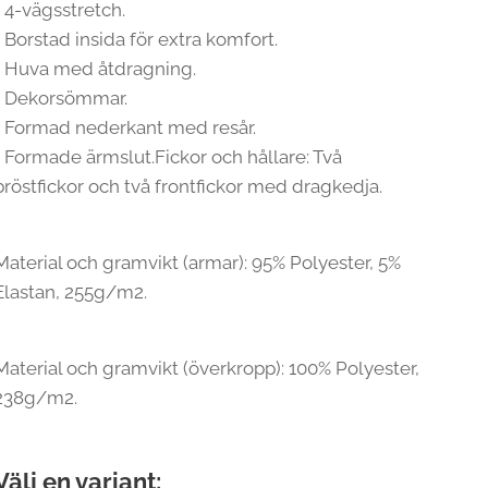
• 4-vägsstretch.
• Borstad insida för extra komfort.
• Huva med åtdragning.
• Dekorsömmar.
• Formad nederkant med resår.
• Formade ärmslut.Fickor och hållare: Två
bröstfickor och två frontfickor med dragkedja.
Material och gramvikt (armar): 95% Polyester, 5%
Elastan, 255g/m2.
Material och gramvikt (överkropp): 100% Polyester,
238g/m2.
Välj en variant: