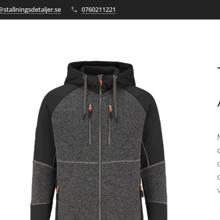
stallningsdetaljer.se
0760211221