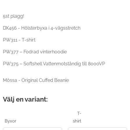
5st plagg!
DX456 - Hölsterbyxa i 4-vägsstretch
PW311 - T-shirt
PW377 – Fodrad vinterhoodie
PW375 – Softshell Vattenmotståndig till 8000VP
Mössa - Original Cuffed Beanie
Välj en variant:
T-
Byxor
shirt