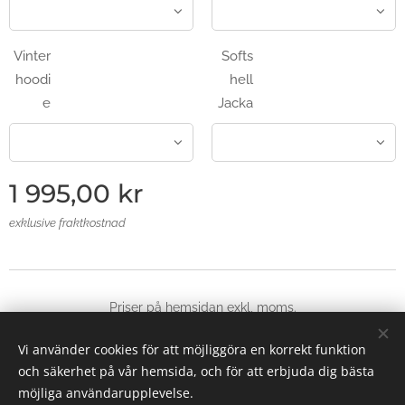
Vinter
Softs
hoodi
hell
e
Jacka
1 995,00
kr
exklusive fraktkostnad
Priser på hemsidan exkl, moms.
© 2025 Alla rättigheter reserverade
Vi använder cookies för att möjliggöra en korrekt funktion
Skapad med
Webnode
Cookies
och säkerhet på vår hemsida, och för att erbjuda dig bästa
möjliga användarupplevelse.