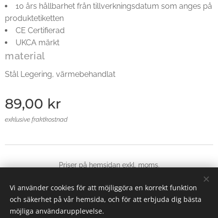
10 års hållbarhet från tillverkningsdatum som anges på
produktetiketten
CE Certifierad
UKCA märkt
material
Stål Legering, värmebehandlat
89,00
kr
exklusive fraktkostnad
Priser på hemsidan exkl, moms.
© 2025 Alla rättigheter reserverade
Vi använder cookies för att möjliggöra en korrekt funktion
Skapad med
Webnode
Cookies
och säkerhet på vår hemsida, och för att erbjuda dig bästa
möjliga användarupplevelse.