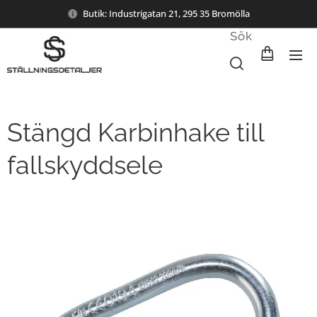
Butik: Industrigatan 21, 295 35 Bromölla
Sök
Stängd Karbinhake till
fallskyddsele