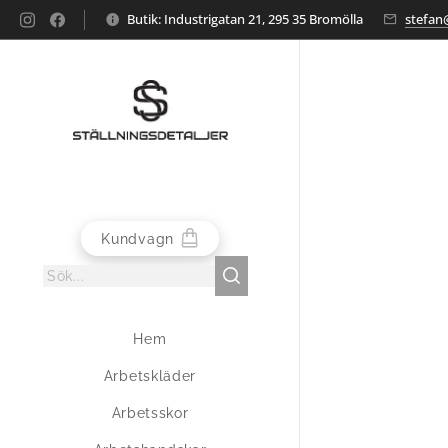
Butik: Industrigatan 21, 295 35 Bromölla
stefan@
Kundvagn
Hem
Arbetskläder
Arbetsskor