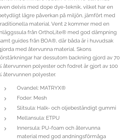
även delvis med dope dye-teknik, vilket har en
betydligt lägre påverkan på miljön, jämfört med
traditionella material. Vent 2 kommer med en
inläggssula från OrthoLite® med god dämpning
samt guides från BOA®, där båda är i huvudsak
gjorda med återvunna material. Skons
förstärkningar har dessutom backning gjord av 70
% återvunnen polyester och fodret är gjort av 100
% återvunnen polyester.
Ovandel: MATRYX®
Foder: Mesh
Slitsula: Halk- och oljebeständigt gummi
Mellansula: ETPU
Innersula: PU-foam och återvunna
material med god andningsförmåga