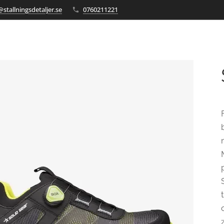
stallningsdetaljer.se
0760211221