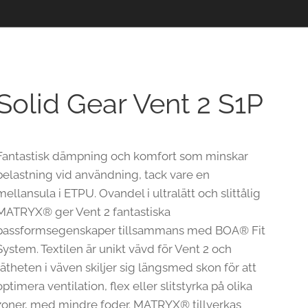
Solid Gear Vent 2 S1P
Fantastisk dämpning och komfort som minskar
belastning vid användning, tack vare en
mellansula i ETPU. Ovandel i ultralätt och slittålig
MATRYX® ger Vent 2 fantastiska
passformsegenskaper tillsammans med BOA® Fit
System. Textilen är unikt vävd för Vent 2 och
tätheten i väven skiljer sig längsmed skon för att
optimera ventilation, flex eller slitstyrka på olika
zoner, med mindre foder. MATRYX® tillverkas