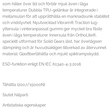
som håller över tid och förblir mjuk även i låga
temperaturer. Dubbla TPU-gelänkar är integrerade i
mellansulan för att upprätthålla en marknadsunik stabilitet
och vridstyvhet. Nyutvecklad Vibram® Traction lug-
yttersula i vinteranpassat gummi ger mycket bra fäste
även i låga temperaturer. Innersula från OrthoLite®,
speciellt utformad för Solid Gears läst, har överlägsen
dämpning och är huvudsakligen tillverkad av återvunnet
material. Glasfibertåhätta och mjukt spiktrampskydd.
ESD-funktion enligt EN IEC 61340-4-3:2018.
Tåhätta (200J/15000N)
Slutet hälparti
Antistatiska egenskaper