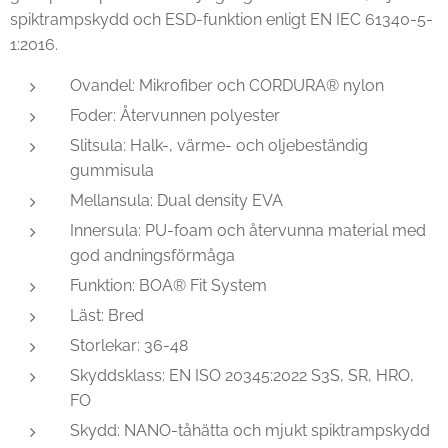
spiktrampskydd och ESD-funktion enligt EN IEC 61340-5-
1:2016.
Ovandel: Mikrofiber och CORDURA® nylon
Foder: Återvunnen polyester
Slitsula: Halk-, värme- och oljebeständig
gummisula
Mellansula: Dual density EVA
Innersula: PU-foam och återvunna material med
god andningsförmåga
Funktion: BOA® Fit System
Läst: Bred
Storlekar: 36-48
Skyddsklass: EN ISO 20345:2022 S3S, SR, HRO,
FO
Skydd: NANO-tåhätta och mjukt spiktrampskydd