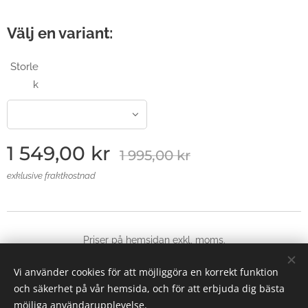
Välj en variant:
Storle
k
1 549,00
kr
1 995,00
kr
exklusive fraktkostnad
Priser på hemsidan exkl, moms.
© 2025 Alla rättigheter reserverade
Vi använder cookies för att möjliggöra en korrekt funktion
Skapad med
Webnode
Cookies
och säkerhet på vår hemsida, och för att erbjuda dig bästa
möjliga användarupplevelse.