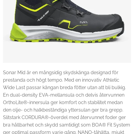
Sonar Mid är en mångsidig skydskänga designad för
prestanda och högt tempo. Med en innovativ Athletic
Wide Last passar kängan breda fötter utan att bli bulkig.
En dual-density EVA-mellansula och delvis återvunnen
OrthoLite®-innersula ger komfort och stabilitet medan
den olje- och halkbeständiga yttersulan ger bra grepp.
Slitstark CORDURA®-överdel med återvunnet foder ger
bra hållbarhet och skydd samtidigt som BOA® Fit System
ger optimal passform varje gång. NANO-tåhätta, mjukt