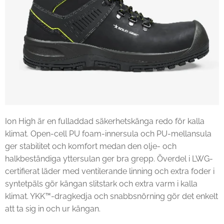
Ion High är en fulladdad säkerhetskänga redo för kalla
klimat. Open-cell PU foam-innersula och PU-mellansula
ger stabilitet och komfort medan den olje- och
halkbeständiga yttersulan ger bra grepp. Överdel i LWG-
certifierat läder med ventilerande linning och extra foder i
syntetpäls gör kängan slitstark och extra varm i kalla
klimat. YKK™-dragkedja och snabbsnörning gör det enkelt
att ta sig in och ur kängan.