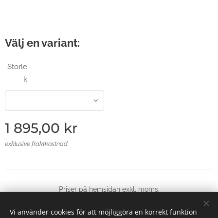
Välj en variant:
Storle
k
1 895,00
kr
exklusive fraktkostnad
Priser på hemsidan exkl, moms.
© 2025 Alla rättigheter reserverade
Vi använder cookies för att möjliggöra en korrekt funktion