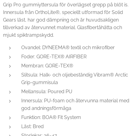
Grip Pro gummiyttersula för överlägset grepp på blöt is.
Innersula från OrthoLite®, speciellt utformad för Solid
Gears läst, har god dämpning och är huvudsakligen
tillverkad av återvunnet material. Glasfibertåhätta och
mjukt spiktrampskydd.
Ovandel: DYNEEMA® textil och mikrofiber
Foder: GORE-TEX® AIRFIBER
Membran: GORE-TEX®
Slitsula: Halk- och oljebeständig Vibram® Arctic
Grip-gummisula
Mellansula: Poured PU
Innersula: PU-foam och återvunna material med
god andningsförmåga
Funktion: BOA® Fit System
Läst: Bred
Storlekar: 36-47