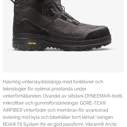
Halvhög vinterskyddskänga med funktioner och
teknologier för optimal prestanda under
vinterförhållanden. Ovandel av slitstark DYNEEMA®-textil,
mikrofiber och gummiförstärkningar. GORE-TEX®
AIRFIBER vinterfoder och membran för avancerad
isolering mot kyla och bibehåller torrt klimat i kängan.
BOA® Fit System för en god passform. Vibram® Arctic