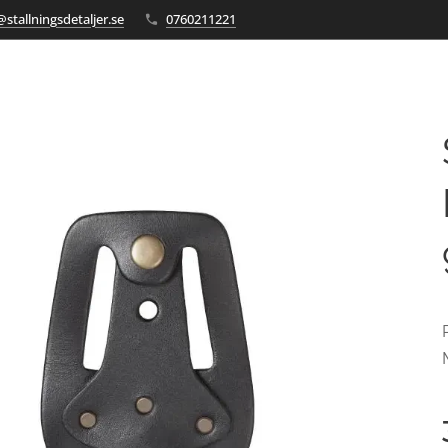
stallningsdetaljer.se
0760211221