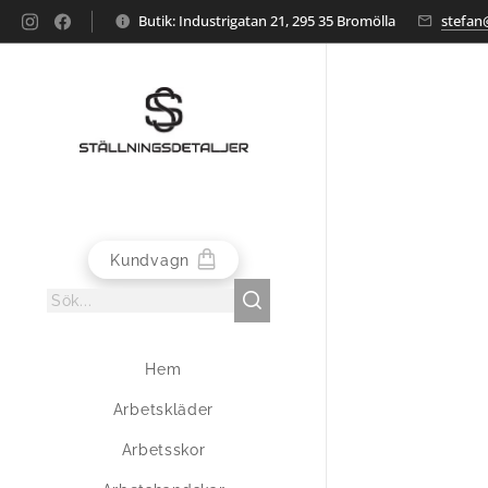
Butik: Industrigatan 21, 295 35 Bromölla
stefan@
Kundvagn
Hem
Arbetskläder
Arbetsskor