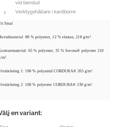
vid benslut
Verktygshållare i kardborre
Fit:Smal
Huvudmaterial: 88 % polyester, 12 % elastan, 218 g/m².
Kontrastmaterial: 65 % polyester, 35 % Sorona® polyester 210
g/m².
Förstärkning 1: 100 % polyamid CORDURA® 205 g/m².
Förstärkning 2: 100 % polyester CORDURA® 330 g/m².
Välj en variant: