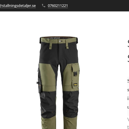
stallningsdetaljer.se
0760211221