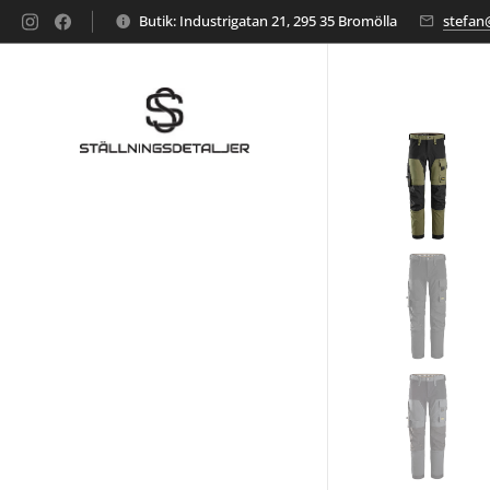
Butik: Industrigatan 21, 295 35 Bromölla
stefan@