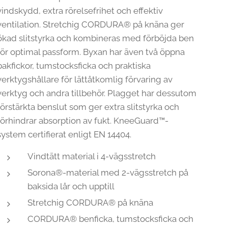
vindskydd, extra rörelsefrihet och effektiv
ventilation. Stretchig CORDURA® på knäna ger
ökad slitstyrka och kombineras med förböjda ben
för optimal passform. Byxan har även två öppna
bakfickor, tumstocksficka och praktiska
verktygshållare för lättåtkomlig förvaring av
verktyg och andra tillbehör. Plagget har dessutom
förstärkta benslut som ger extra slitstyrka och
förhindrar absorption av fukt. KneeGuard™-
system certifierat enligt EN 14404.
Vindtätt material i 4-vägsstretch
Sorona®-material med 2-vägsstretch på
baksida lår och upptill
Stretchig CORDURA® på knäna
CORDURA® benficka, tumstocksficka och