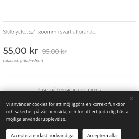
Skiftnyckel 12" -300mm i svart utförande.
55,00
kr
95,00
kr
exklusive fraktkostnad
Priser på hemsidan exkl, moms.
© 2025 Alla rättigheter reserverade
Vi använder cookies för att möjliggöra en korrekt funktion
Skapad med
Webnode
Cookies
och säkerhet på vår hemsida, och för att erbjuda dig bästa
möjliga användarupplevelse.
Lägg i kundvagnen
Acceptera endast nödvändiga
Acceptera alla