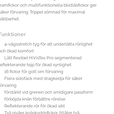
framfickor och multifunktionella blixtlåsfickor ger
säker förvaring. Trippel sömnad för maximal
hållbarhet.
Funktioner
4-vägsstretch tyg för att underlätta rörlighet
och ökad komfort
Lätt flexibel HiVisTex Pro segmenterad
reflekterande tejp för ökad synlighet
16 fickor för gott om förvaring
Flera sidofack med dragkedja för säker
förvaring
förstärkt vid grenen och smidigare passform
förböjda knän förbättre rörelse
Reflekterande rör för ökad sikt
Två nivåer knäskyddsfickor, tillåter två