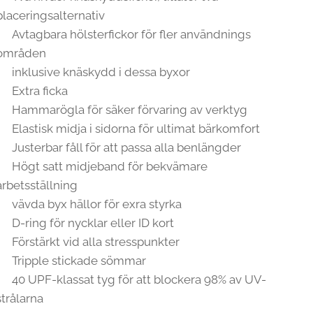
placeringsalternativ
Avtagbara hölsterfickor för fler användnings
områden
inklusive knäskydd i dessa byxor
Extra ficka
Hammarögla för säker förvaring av verktyg
Elastisk midja i sidorna för ultimat bärkomfort
Justerbar fåll för att passa alla benlängder
Högt satt midjeband för bekvämare
arbetsställning
vävda byx hällor för exra styrka
D-ring för nycklar eller ID kort
Förstärkt vid alla stresspunkter
Tripple stickade sömmar
40 UPF-klassat tyg för att blockera 98% av UV-
strålarna