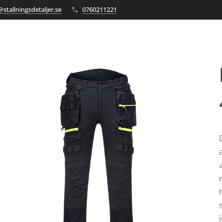
stallningsdetaljer.se
0760211221