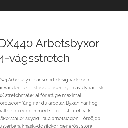
DX440 Arbetsbyxor
4-vägsstretch
DX4 Arbetsbyxor är smart designade och
använder den riktade placeringen av dynamiskt
4X stretchmaterial för att ge maximal
rörelseomfång när du arbetar. Byxan har hög
hållning i ryggen med sidoelasticitet, vilket
säkerställer skydd i alla arbetslägen. Förböjda
justerbara knäskyddsfickor, generöst stora