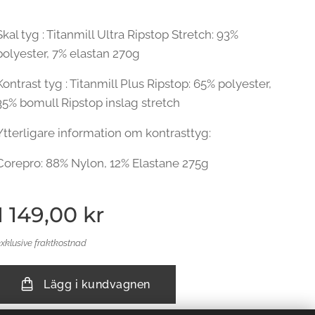
Skal tyg : Titanmill Ultra Ripstop Stretch: 93%
polyester, 7% elastan 270g
Kontrast tyg : Titanmill Plus Ripstop: 65% polyester,
35% bomull Ripstop inslag stretch
Ytterligare information om kontrasttyg:
Corepro: 88% Nylon, 12% Elastane 275g
1 149,00
kr
exklusive fraktkostnad
Lägg i kundvagnen