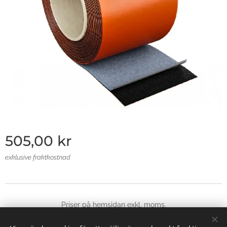
505,00
kr
exklusive fraktkostnad
Priser på hemsidan exkl, moms.
© 2025 Alla rättigheter reserverade