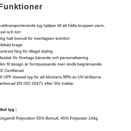
Funktioner
ukttransporterande tyg hjälper till att hålla kroppen varm,
sval och torr
ög halt bomull för överlägsen komfort
ibbad krage
ontrast färg för tillagd styling
dealisk för företags bärande och personalisering
lim fit design är formpassande men ändå begränsande
E Certifierad
0 UPF-klassat tyg för att blockera 98% av UV-strålarna
ertirerad EN ISO 20471 efter 50x tvättar
Skal tyg :
Kingsmill Polycotton 55% Bomull, 45% Polyester 144g