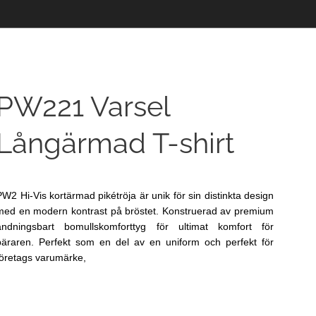
PW221 Varsel
Långärmad T-shirt
PW2 Hi-Vis kortärmad pikétröja är unik för sin distinkta design
med en modern kontrast på bröstet. Konstruerad av premium
andningsbart bomullskomforttyg för ultimat komfort för
bäraren. Perfekt som en del av en uniform och perfekt för
företags varumärke,