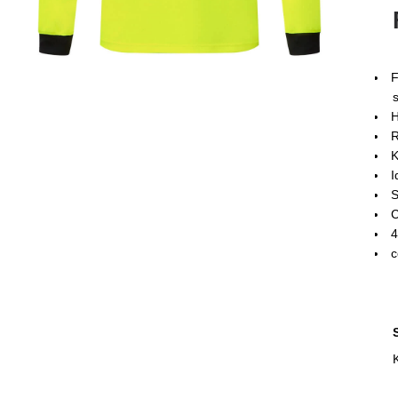
F
H
R
K
I
S
C
4
c