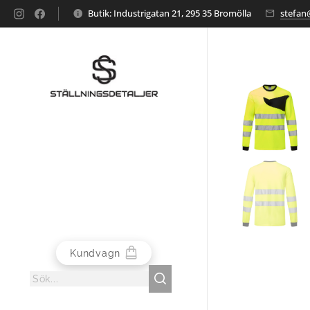
Butik: Industrigatan 21, 295 35 Bromölla
stefan@
Kundvagn