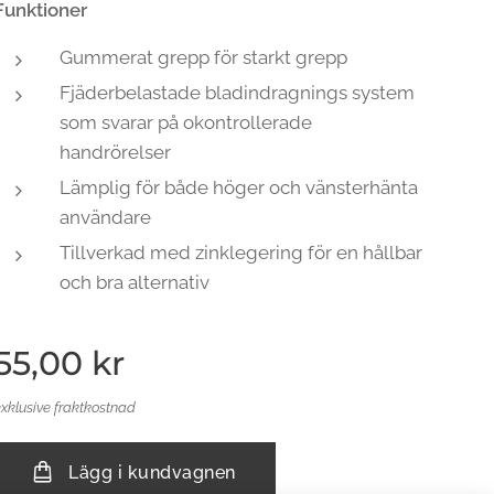
Funktioner
Gummerat grepp för starkt grepp
Fjäderbelastade bladindragnings system
som svarar på okontrollerade
handrörelser
Lämplig för både höger och vänsterhänta
användare
Tillverkad med zinklegering för en hållbar
och bra alternativ
55,00
kr
exklusive fraktkostnad
Lägg i kundvagnen