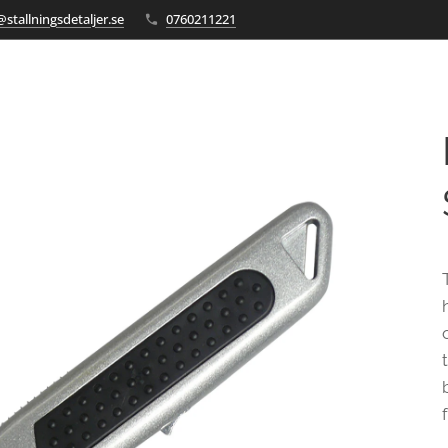
stallningsdetaljer.se
0760211221