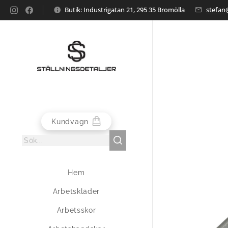
Butik: Industrigatan 21, 295 35 Bromölla
stefan@
Kundvagn
Hem
Arbetskläder
Arbetsskor