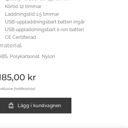
Körtid 12 timmar
Laddningstid 1,5 timmar
USB-uppladdningsbart batteri ingår
USB uppladdningsbart li-ion batteri
CE Certifierad
material
ABS, Polykarbonat, Nylon
185,00
kr
exklusive fraktkostnad
Lägg i kundvagnen