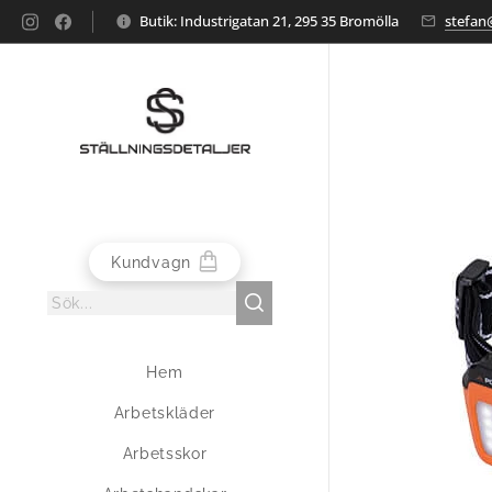
Butik: Industrigatan 21, 295 35 Bromölla
stefan@
Kundvagn
Hem
Arbetskläder
Arbetsskor