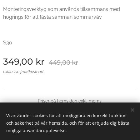
Monteringsverktyg som används tillsammans med
hogrings för att fästa samman sommarväv.
S30
349,00
kr
449,00
kr
exklusive fraktkostnad
Priser på hemsidan exkl, moms.
© 2025 Alla rättigheter reserverade
Vi använder cookies för att möjliggöra en korrekt funktion
Skapad med
Webnode
Cookies
och säkerhet på vår hemsida, och för att erbjuda dig bästa
möjliga användarupplevelse.