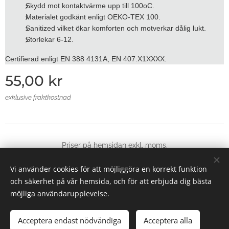
Skydd mot kontaktvärme upp till 100oC.
Materialet godkänt enligt OEKO-TEX 100.
Sanitized vilket ökar komforten och motverkar dålig lukt.
Storlekar 6-12.
Certifierad enligt EN 388 4131A, EN 407:X1XXXX.
55,00
kr
exklusive fraktkostnad
Priser på hemsidan exkl, moms.
© 2025 Alla rättigheter reserverade
Vi använder cookies för att möjliggöra en korrekt funktion
Skapad med
Webnode
Cookies
och säkerhet på vår hemsida, och för att erbjuda dig bästa
möjliga användarupplevelse.
Lägg i kundvagnen
Acceptera endast nödvändiga
Acceptera alla