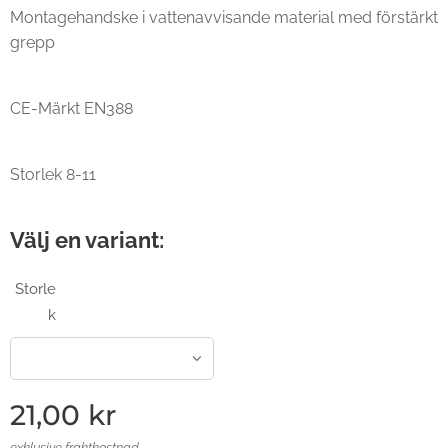
Montagehandske i vattenavvisande material med förstärkt
grepp
CE-Märkt EN388
Storlek 8-11
Välj en variant:
Storle
k
21,00
kr
exklusive fraktkostnad