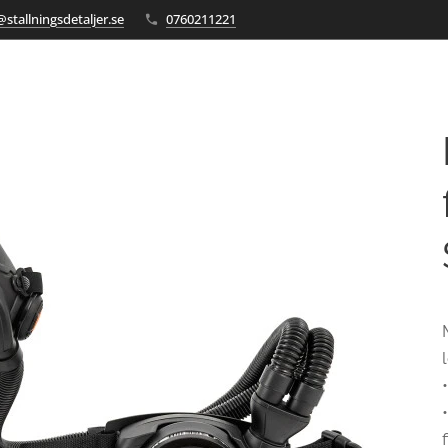
stallningsdetaljer.se
0760211221