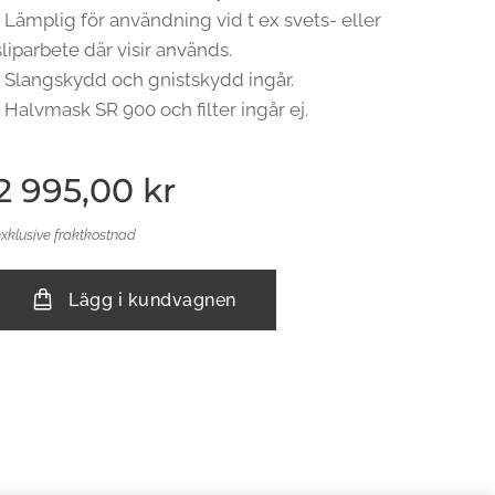
• Lämplig för användning vid t ex svets- eller
sliparbete där visir används.
• Slangskydd och gnistskydd ingår.
• Halvmask SR 900 och filter ingår ej.
2 995,00
kr
exklusive fraktkostnad
Lägg i kundvagnen