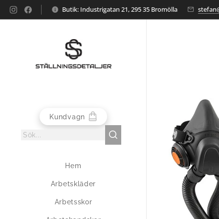
Butik: Industrigatan 21, 295 35 Bromölla
stefan@
Kundvagn
Hem
Arbetskläder
Arbetsskor