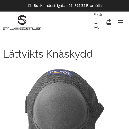
Butik: Industrigatan 21, 295 35 Bromölla
Sök
Lättvikts Knäskydd