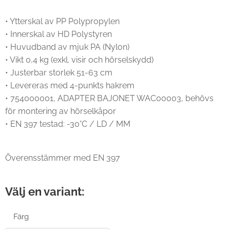
• Ytterskal av PP Polypropylen
• Innerskal av HD Polystyren
• Huvudband av mjuk PA (Nylon)
• Vikt 0,4 kg (exkl. visir och hörselskydd)
• Justerbar storlek 51-63 cm
• Levereras med 4-punkts hakrem
• 754000001, ADAPTER BAJONET WAC00003, behövs
för montering av hörselkåpor
• EN 397 testad: -30°C / LD / MM
Överensstämmer med EN 397
Välj en variant:
Färg