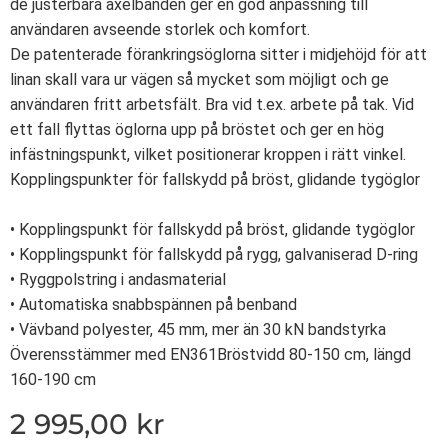
de justerbara axelbanden ger en god anpassning till
användaren avseende storlek och komfort.
De patenterade förankringsöglorna sitter i midjehöjd för att
linan skall vara ur vägen så mycket som möjligt och ge
användaren fritt arbetsfält. Bra vid t.ex. arbete på tak. Vid
ett fall flyttas öglorna upp på bröstet och ger en hög
infästningspunkt, vilket positionerar kroppen i rätt vinkel.
Kopplingspunkter för fallskydd på bröst, glidande tygöglor
• Kopplingspunkt för fallskydd på bröst, glidande tygöglor
• Kopplingspunkt för fallskydd på rygg, galvaniserad D-ring
• Ryggpolstring i andasmaterial
• Automatiska snabbspännen på benband
• Vävband polyester, 45 mm, mer än 30 kN bandstyrka
Överensstämmer med EN361Bröstvidd 80-150 cm, längd
160-190 cm
2 995,00
kr