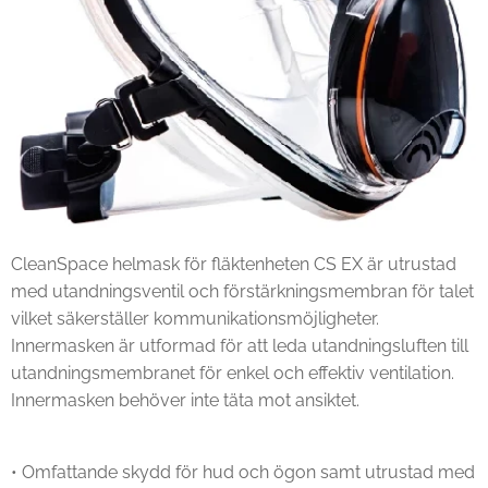
CleanSpace helmask för fläktenheten CS EX är utrustad
med utandningsventil och förstärkningsmembran för talet
vilket säkerställer kommunikationsmöjligheter.
Innermasken är utformad för att leda utandningsluften till
utandningsmembranet för enkel och effektiv ventilation.
Innermasken behöver inte täta mot ansiktet.
• Omfattande skydd för hud och ögon samt utrustad med