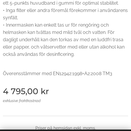
ett 5-punkts huvudband i gummi för optimal stabilitet.
• Inga filter eller andra föremål förekommer i användarens
synfält.
• Innermasken kan enkelt tas ur för rengöring och
helmasken kan tvättas med mild tvål och vatten. För
dagligt underhåll kan den torkas av med en luddfri trasa
eller papper, och våtservetter med eller utan alkohol kan
också användas för desinficering.
Överensstämmer med EN12942:1998+A2:2008 TM3
4 795,00
kr
exklusive fraktkostnad
Priser på hemsidan exkl, moms.