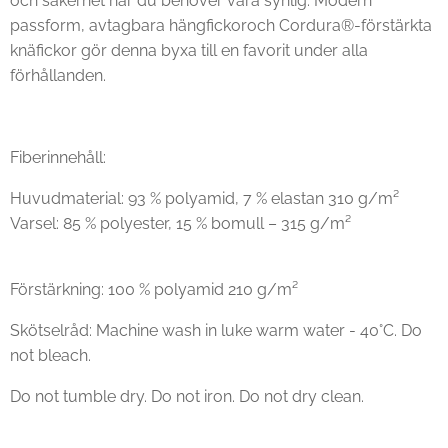
och säkerhet när du behöver vara synlig. Modern
passform, avtagbara hängfickoroch Cordura®-förstärkta
knäfickor gör denna byxa till en favorit under alla
förhållanden.
Fiberinnehåll:
Huvudmaterial: 93 % polyamid, 7 % elastan 310 g/m²
Varsel: 85 % polyester, 15 % bomull – 315 g/m²
Förstärkning: 100 % polyamid 210 g/m²
Skötselråd: Machine wash in luke warm water - 40°C. Do
not bleach.
Do not tumble dry. Do not iron. Do not dry clean.