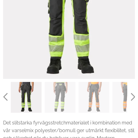
Det slitstarka fyrvägsstretchmaterialet i kombination med
vår varselmix polyester/bomull ger utmärkt flexibilitet, stil