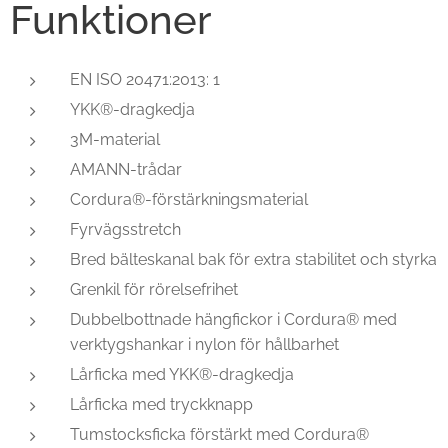
Funktioner
EN ISO 20471:2013: 1
YKK®-dragkedja
3M-material
AMANN-trådar
Cordura®-förstärkningsmaterial
Fyrvägsstretch
Bred bälteskanal bak för extra stabilitet och styrka
Grenkil för rörelsefrihet
Dubbelbottnade hängfickor i Cordura® med
verktygshankar i nylon för hållbarhet
Lårficka med YKK®-dragkedja
Lårficka med tryckknapp
Tumstocksficka förstärkt med Cordura®