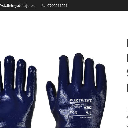
stallningsdetaljer.se
0760211221