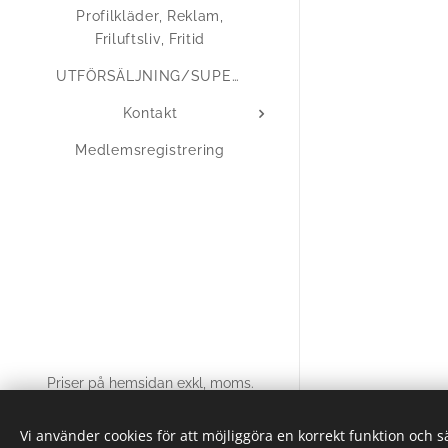
Profilkläder, Reklam,
Friluftsliv, Fritid
UTFÖRSÄLJNING/SUPERERBJUDANDEN
Kontakt
Medlemsregistrering
Priser på hemsidan exkl, moms.
© 2025 Alla rättigheter reserverade
Vi använder cookies för att möjliggöra en korrekt funktion och 
Skapad med
Webnode