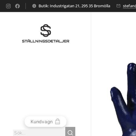
Butik: Industrigatan 21, 295 35 Bromölla
stefan@
Kundvagn