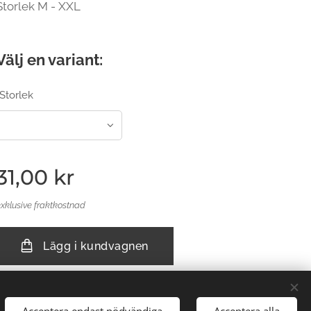
Storlek M - XXL
Välj en variant:
Storlek
31,00
kr
exklusive fraktkostnad
Lägg i kundvagnen
Acceptera endast nödvändiga
Acceptera alla