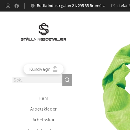
Butik: Industrigatan 21, 295 35 Bromölla
stefan@
Kundvagn
Hem
Arbetskläder
Arbetsskor