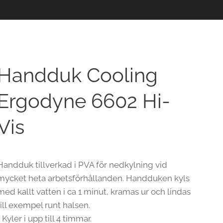
Handduk Cooling
Ergodyne 6602 Hi-
Vis
Handduk tillverkad i PVA för nedkylning vid
mycket heta arbetsförhållanden. Handduken kyls
med kallt vatten i ca 1 minut, kramas ur och lindas
till exempel runt halsen.
• Kyler i upp till 4 timmar.