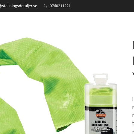
stallningsdetaljer.se
0760211221