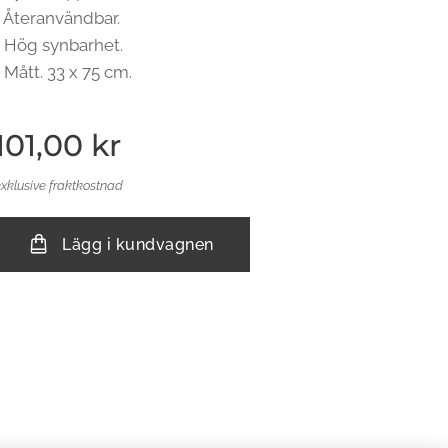
• Återanvändbar.
• Hög synbarhet.
• Mått. 33 x 75 cm.
101,00
kr
exklusive fraktkostnad
Lägg i kundvagnen