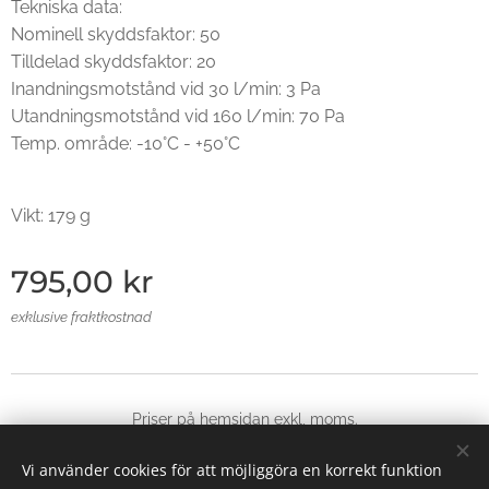
Tekniska data:
Nominell skyddsfaktor: 50
Tilldelad skyddsfaktor: 20
Inandningsmotstånd vid 30 l/min: 3 Pa
Utandningsmotstånd vid 160 l/min: 70 Pa
Temp. område: -10°C - +50°C
Vikt: 179 g
795,00
kr
exklusive fraktkostnad
Priser på hemsidan exkl, moms.
© 2025 Alla rättigheter reserverade
Vi använder cookies för att möjliggöra en korrekt funktion
Skapad med
Webnode
Cookies