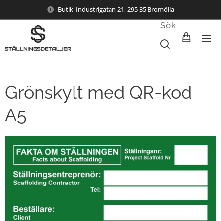
Butik: Industrigatan 21, 295 35 Bromölla
Sök
Grönskylt med QR-kod
A5