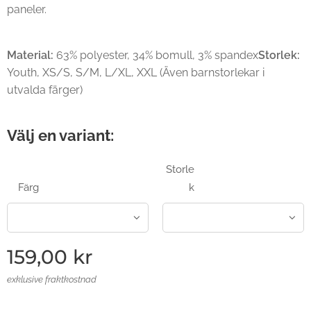
paneler.
Material:
63% polyester, 34% bomull, 3% spandex
Storlek:
Youth, XS/S, S/M, L/XL, XXL (Även barnstorlekar i
utvalda färger)
Välj en variant:
Storle
Färg
k
159,00
kr
exklusive fraktkostnad