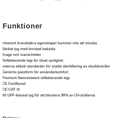
Funktioner
Inherent brandsäkra egenskaper kommer inte att minska
Stickat tyg med borstad baksida
Krage och manschetter
Reflekterande tejp för ökad synlighet
externa etikett standarder för snabb identifiering av skyddsnivåer
Generös passform för användarkomfort
Premium flamresistent reflekterande tejp
CE Certifierad
CE-CAT III
40 UPF-klassat tyg för att blockera 98% av UV-strålarna
Skal tyg :