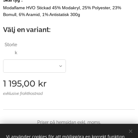
Modaflame HVO Stickad 45% Modakryl, 25% Polyester, 23%
Bomull, 6% Aramid, 1% Antistatisk 300g
Välj en variant:
Storle
k
1 195,00
kr
exklusive fraktkostnad
Priser på hemsidan exkl, moms.
© 2025 Alla rättigheter reserverade
Vi använder cookies för att möjliggöra en korrekt funktion