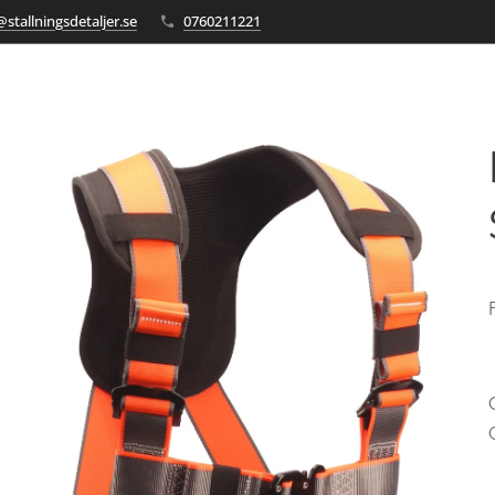
stallningsdetaljer.se
0760211221