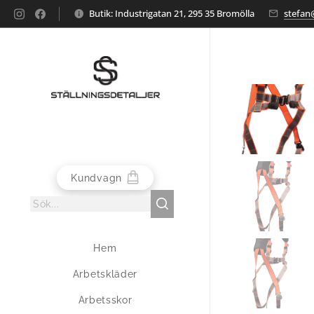
Butik: Industrigatan 21, 295 35 Bromölla
stefan@
Kundvagn
Hem
Arbetskläder
Arbetsskor