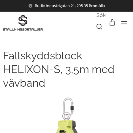
Butik: Industrigatan 21, 295 35 Bromölla
Sök
Fallskyddsblock
HELIXON-S, 3,5m med
vävband