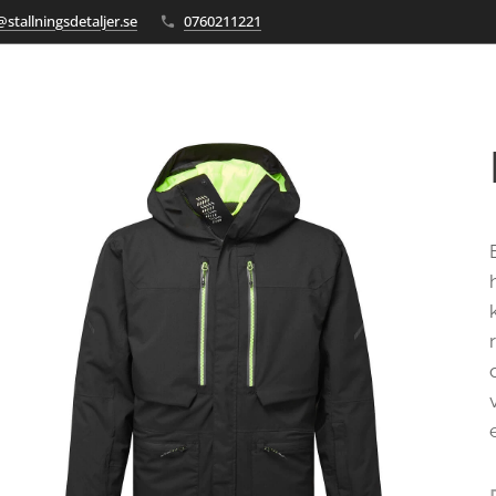
stallningsdetaljer.se
0760211221