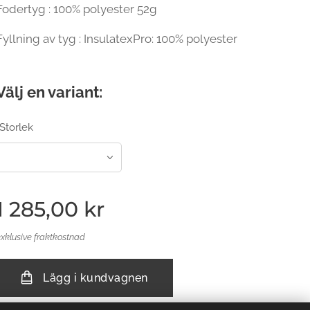
Fodertyg : 100% polyester 52g
Fyllning av tyg : InsulatexPro: 100% polyester
Välj en variant:
Storlek
1 285,00
kr
exklusive fraktkostnad
Lägg i kundvagnen