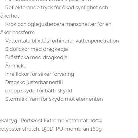
Reflekterande tryck för ökad synlighet och
säkerhet
Krok och ögle justerbara manschetter för en
säker passform
Vattentäta blixtlås förhindrar vattenpenetration
Sidofickor med dragkedja
Bröstficka med dragkedja
Ärmficka
Inre fickor för säker förvaring
Dragsko justerbar nertill
dropp skydd för bättr skydd
Stormflik fram för skydd mot elementen
Skal tyg : Portwest Extreme Vattentät: 100%
polyester stretch, 150D, PU-membran 160g