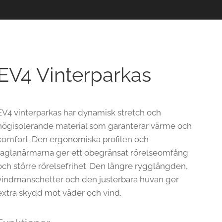
EV4 Vinterparkas
EV4 vinterparkas har dynamisk stretch och
högisolerande material som garanterar värme och
komfort. Den ergonomiska profilen och
raglanärmarna ger ett obegränsat rörelseomfång
och större rörelsefrihet. Den längre rygglängden,
vindmanschetter och den justerbara huvan ger
extra skydd mot väder och vind.