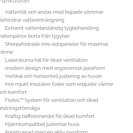
Funktioner
Vattentät och andas med tejpade sömmar
förhindrar vatteninträngning
Extremt vattenbeständig tygbehandling,
vattenpärlor borta från tygytan
Sherpafodrade inre sidopaneler för maximal
värme
Laserskurna hål för ökad ventilation
modern design med ergonomisk passform
Vertikal och horisontell justering av huvan
Inre mjukt Insulatex foder som erbjuder värme
och komfort
Flotec™ System för ventilation och ökad
andningsförmåga
Kraftig baffelinnerdel för ökad komfort
Hjälmkompatibel justerbar huva
Konstruerad med en aktiv passform