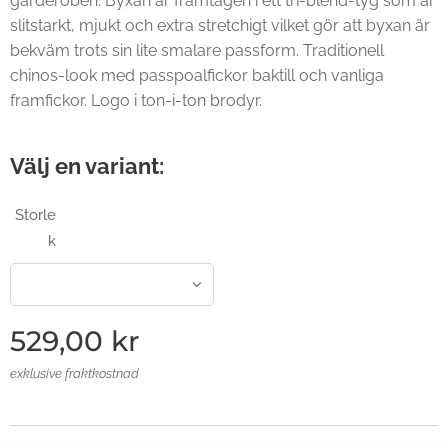
garderoben. Byxan är framtagen i ett tri-blend-tyg som är
slitstarkt, mjukt och extra stretchigt vilket gör att byxan är
bekväm trots sin lite smalare passform. Traditionell
chinos-look med passpoalfickor baktill och vanliga
framfickor. Logo i ton-i-ton brodyr.
Välj en variant:
Storle
k
529,00
kr
exklusive fraktkostnad