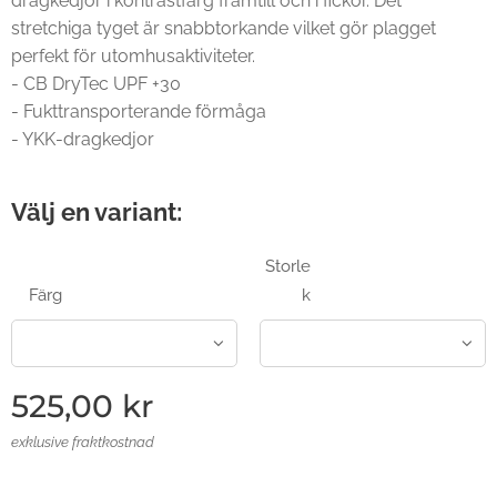
dragkedjor i kontrastfärg framtill och i fickor. Det
stretchiga tyget är snabbtorkande vilket gör plagget
perfekt för utomhusaktiviteter.
- CB DryTec UPF +30
- Fukttransporterande förmåga
- YKK-dragkedjor
Välj en variant:
Storle
Färg
k
525,00
kr
exklusive fraktkostnad