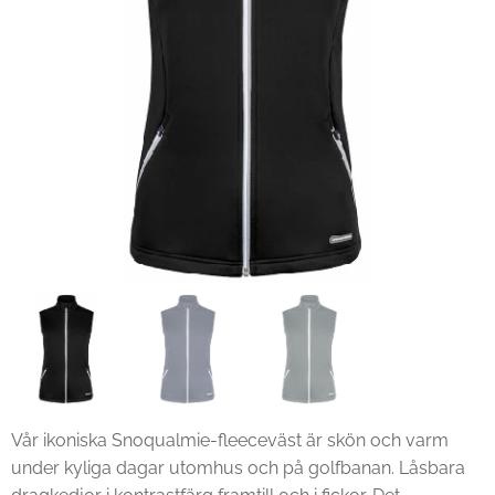
Vår ikoniska Snoqualmie-fleeceväst är skön och varm
under kyliga dagar utomhus och på golfbanan. Låsbara