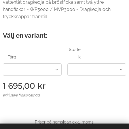
vattentät dragkedja på bröstficka samt två yttre
handfickor. - WP5000 / MVP3000 - Dragkedja och
tryckknappar framtill
Välj en variant:
Storle
Färg
k
1 695,00
kr
exklusive fraktkostnad
Priser på hemsidan exkl, moms.