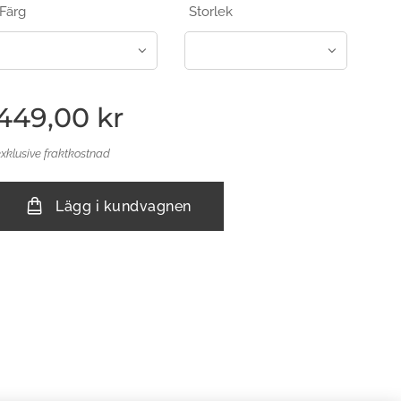
Färg
Storlek
449,00
kr
exklusive fraktkostnad
Lägg i kundvagnen