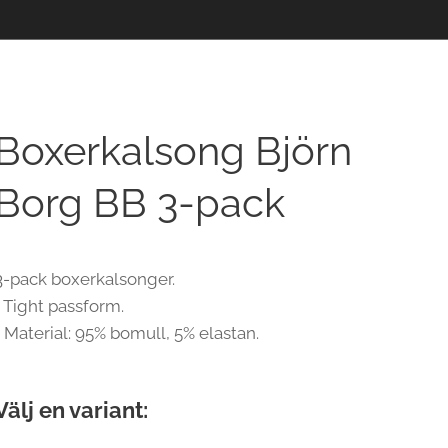
Boxerkalsong Björn
Borg BB 3-pack
3-pack boxerkalsonger.
• Tight passform.
• Material: 95% bomull, 5% elastan.
Välj en variant: