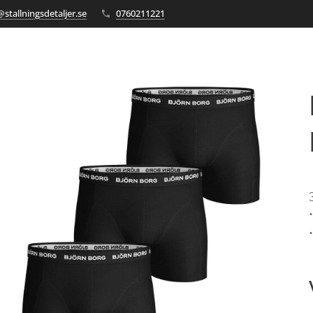
stallningsdetaljer.se
0760211221