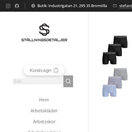
Butik: Industrigatan 21, 295 35 Bromölla
stefan@
Kundvagn
Hem
Arbetskläder
Arbetsskor