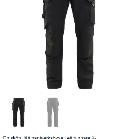
En skön, lätt hantverksbyxa i ett tunnare 2-