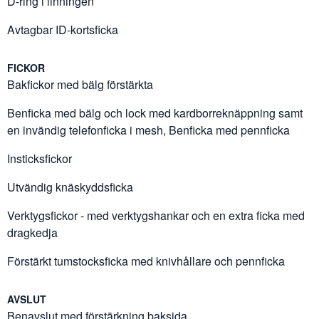
D-ring i linningen
Avtagbar ID-kortsficka
FICKOR
Bakfickor med bälg förstärkta
Benficka med bälg och lock med kardborreknäppning samt
en invändig telefonficka i mesh, Benficka med pennficka
Insticksfickor
Utvändig knäskyddsficka
Verktygsfickor - med verktygshankar och en extra ficka med
dragkedja
Förstärkt tumstocksficka med knivhållare och pennficka
AVSLUT
Benavslut med förstärkning baksida