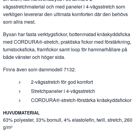
vägsstretchmaterial och med paneler i 4-vägsstretch som
verkligen levererar den ultimata komforten där den behövs
som allra mest.
Byxan har fasta verktygsfickor, bottenmatad knäskyddsficka
med CORDURA®-stretch, praktiska fickor med förstärkning,
tumstocksficka, framfickor samt loop för hammarhållare på
både vänster och höger sida.
Finns även som dammodell 7132.
2-vägsstretch för god komfort
Stretchpaneler i 4-vägsstretch
CORDURA®-stretch-förstärka knäskyddsfickor
HUVUDMATERIAL
63% polyester, 33% bomull, 4% elastolefin, twill, stretch, 260
g/m²