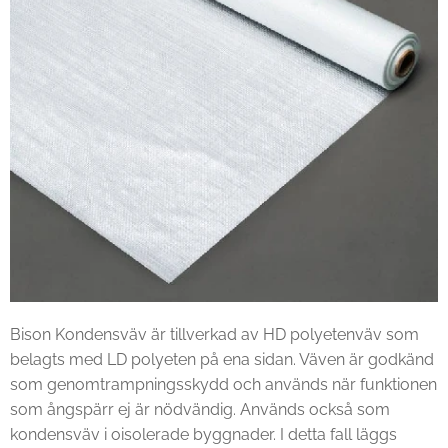
Bison Kondensväv är tillverkad av HD polyetenväv som
belagts med LD polyeten på ena sidan. Väven är godkänd
som genomtrampningsskydd och används när funktionen
som ångspärr ej är nödvändig. Används också som
kondensväv i oisolerade byggnader. I detta fall läggs