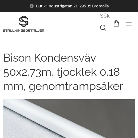
Butik: Industrigatan 21, 295 35 Bromölla
Sök
Bison Kondensväv
50x2,73m, tjocklek 0,18
mm, genomtrampsäker