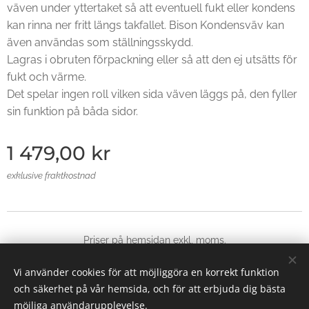
väven under yttertaket så att eventuell fukt eller kondens
kan rinna ner fritt längs takfallet. Bison Kondensväv kan
även användas som ställningsskydd.
Lagras i obruten förpackning eller så att den ej utsätts för
fukt och värme.
Det spelar ingen roll vilken sida väven läggs på, den fyller
sin funktion på båda sidor.
1 479,00
kr
exklusive fraktkostnad
Priser på hemsidan exkl, moms.
© 2025 Alla rättigheter reserverade
Vi använder cookies för att möjliggöra en korrekt funktion
Skapad med
Webnode
Cookies
och säkerhet på vår hemsida, och för att erbjuda dig bästa
möjliga användarupplevelse.