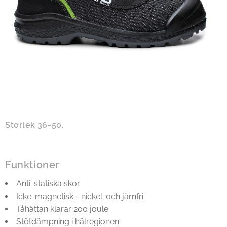
Storlek 36-50.
Funktioner
Anti-statiska skor
Icke-magnetisk - nickel-och järnfri
Tåhättan klarar 200 joule
Stötdämpning i hälregionen