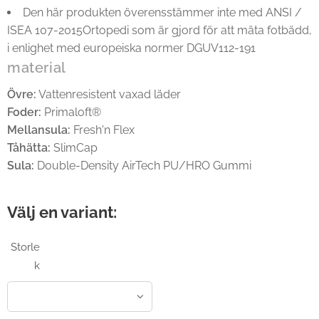
Den här produkten överensstämmer inte med ANSI /
ISEA 107-2015Ortopedi som är gjord för att mäta fotbädd,
i enlighet med europeiska normer DGUV112-191
material
Övre:
Vattenresistent vaxad läder
Foder:
Primaloft®
Mellansula:
Fresh'n Flex
Tåhätta:
SlimCap
Sula:
Double-Density AirTech PU/HRO Gummi
Välj en variant:
Storle
k