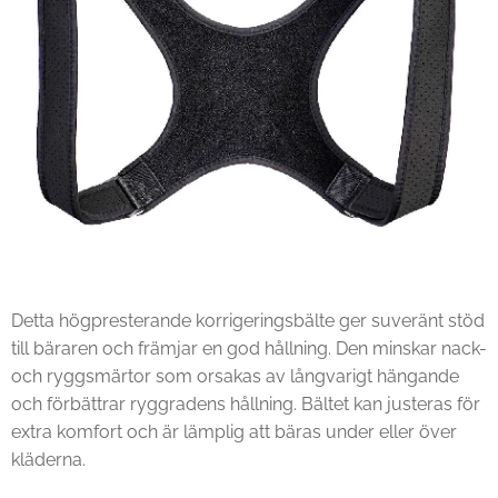
Detta högpresterande korrigeringsbälte ger suveränt stöd
till bäraren och främjar en god hållning. Den minskar nack-
och ryggsmärtor som orsakas av långvarigt hängande
och förbättrar ryggradens hållning. Bältet kan justeras för
extra komfort och är lämplig att bäras under eller över
kläderna.