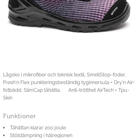
Lågsko i mikrofiber och teknisk textil, SmellStop-foder,
Fresh'n Flex punkteringsbeständig tyginnersula + Dry'n Air-
fotbädd, SlimCap tåhätta, Anti-trötthet AirTech + Tpu-
Skin
Funktioner
Tåhättan klarar 200 joule
Stötdämpning i hälregionen