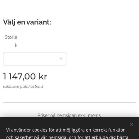
Välj en variant:
Storle
k
1 147,00
kr
exklusive fraktkostnad
Priser på hemsidan exkl, moms.
© 2025 Alla rättigheter reserverade
Vi använder cookies för att möjliggöra en korrekt funktion
Skapad med
Webnode
Cookies
och säkerhet på vår hemsida, och för att erbjuda dig bästa