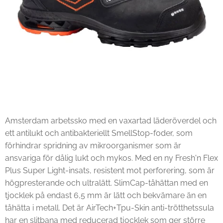
Amsterdam arbetssko med en vaxartad läderöverdel och
ett antilukt och antibakteriellt SmellStop-foder, som
förhindrar spridning av mikroorganismer som är
ansvariga för dålig lukt och mykos. Med en ny Fresh'n Flex
Plus Super Light-insats, resistent mot perforering, som är
högpresterande och ultralätt. SlimCap-tåhättan med en
tjocklek på endast 6,5 mm är lätt och bekvämare än en
tåhätta i metall. Det är AirTech+Tpu-Skin anti-trötthetssula
har en slitbana med reducerad tjocklek som ger större